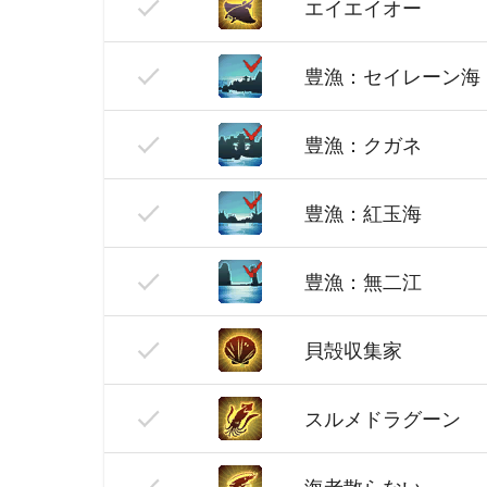
エイエイオー
豊漁：セイレーン海
豊漁：クガネ
豊漁：紅玉海
豊漁：無二江
貝殻収集家
スルメドラグーン
海老散らない