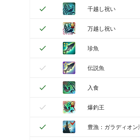
千越し祝い
万越し祝い
珍魚
伝説魚
入食
爆釣王
豊漁：ガラディオン